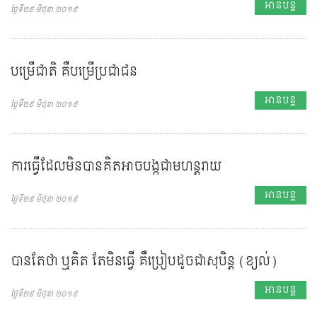
អានបន្ត
ថ្ងៃទី២៩ មិថុនា ២០១៩
បម្រើជាតិ គឺបម្រើប្រជាជន
អានបន្ត
ថ្ងៃទី២៩ មិថុនា ២០១៩
ការធ្វើដែលមិនបានគិតអាចបង្កជាមហន្តរាយ
អានបន្ត
ថ្ងៃទី២៩ មិថុនា ២០១៩
បានតែថា ឬគិត តែមិនធ្វើ គឺប្រៀបដូចជាសុបិន្ត (ខ្យល់)
អានបន្ត
ថ្ងៃទី២៩ មិថុនា ២០១៩