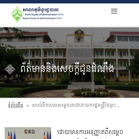
ព័ត៌មាននិងសេចក្តីជូនដំណឹង
ទំព័រដើម
>
សាររំលឹករបស់សម្តេចតេជោនាយករដ្ឋមន្ត្រីនៃព្រះរាជាណាចក្រកម្ពុជា
ដោយមានការអនុញ្ញាតពីសម្ដេច