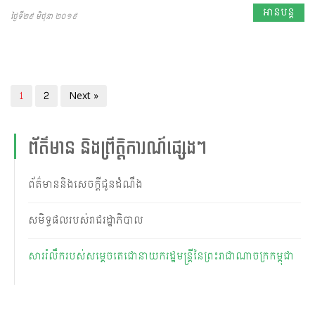
អានបន្ត
ថ្ងៃទី២៩ មិថុនា ២០១៩
1
2
Next »
ព័ត៌មាន និងព្រឹត្តិការណ៍ផ្សេងៗ
ព័ត៌មាននិងសេចក្តីជូនដំណឹង
សមិទ្ធផលរបស់រាជរដ្ឋាភិបាល
សាររំលឹករបស់សម្តេចតេជោនាយករដ្ឋមន្ត្រីនៃព្រះរាជាណាចក្រកម្ពុជា