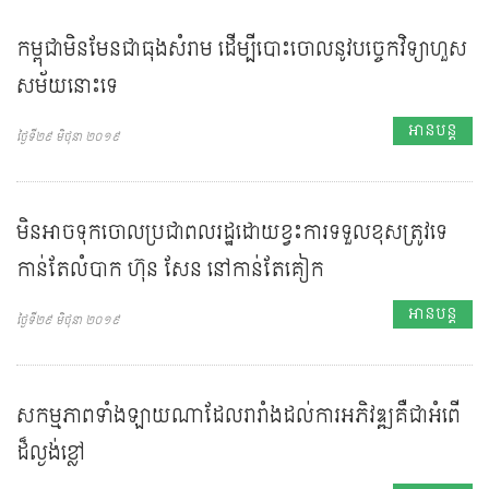
កម្ពុជាមិនមែនជាធុងសំរាម ដើម្បីបោះចោលនូវបច្ចេកវិទ្យាហួស
សម័យនោះទេ
អានបន្ត
ថ្ងៃទី២៩ មិថុនា ២០១៩
មិនអាចទុកចោលប្រជាពលរដ្ឋដោយខ្វះការទទួលខុសត្រូវទេ
កាន់តែលំបាក ហ៊ុន សែន នៅកាន់តែគៀក
អានបន្ត
ថ្ងៃទី២៩ មិថុនា ២០១៩
សកម្មភាពទាំងឡាយណាដែលរារាំងដល់ការអភិវឌ្ឍគឺជាអំពើ
ដ៏ល្ងង់ខ្លៅ