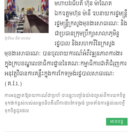
មហាបវរធិបតី ហ៊ុន ម៉ាណែត
ឯកឧត្ដមហ៊ុន ម៉ានី ឧបនាយករដ្ឋមន្ត្រី
រដ្ឋមន្ត្រីក្រសួងមុខងារសាធារណៈ និង
ជាប្រធានក្រុមប្រឹក្សាសាលាភូមិន្ទ
ថ្ងៃទី២៤ មីនា ២០២៤
រដ្ឋបាល និងសហការីនៃក្រសួង
មុខងារសាធារណៈ បានចូលរាយការណ៍អំពីវឌ្ឍនភាពការងារ
ក្នុងក្របខណ្ឌលេខាធិការដ្ឋាននៃគណៈកម្មាធិការជាតិជំរុញការ
អនុវត្តវិធានការគន្លឹះក្នុងការកែទម្រង់រដ្ឋបាលសាធារណៈ
(គ.វ.រ.)
ការអនុញ្ញាតឱ្យរាយការណ៍ជាប្រចាំ បានឆ្លុះបញ្ចាំងយ៉ាងច្បាស់ពីការយកចិត្ត
ទុកដាក់ខ្ពស់របស់សម្ដេចធិបតីលើការងារកែទម្រង់ ព្រមទាំងការផ្ដល់សេចក្ដី
ទុកចិត្តជូនដល
អានបន្ត