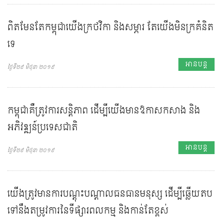
ពិតមែនតែកម្ពុជាយើងក្រថវិកា និងសម្ភារ តែយើងមិនក្រគំនិត
ទេ
អានបន្ត
ថ្ងៃទី២៩ មិថុនា ២០១៩
កម្ពុជាគឺត្រូវការសន្តិភាព ដើម្បីយើងមានឱកាសកសាង និង
អភិវឌ្ឍន៍ប្រទេសជាតិ
អានបន្ត
ថ្ងៃទី២៩ មិថុនា ២០១៩
យើងត្រូវមានការបណ្តុះបណ្តាលធនធានមនុស្ស ដើម្បីឆ្លើយតប
ទៅនឹងតម្រូវការនៃទីផ្សារពលកម្ម និងកាន់តែខ្ពស់