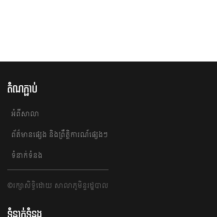
តំណភ្ជាប់
អំពីសាលា
ព័ត៌មានផ្សេង និង​​ព្រឹត្តិការណ៍ផ្សេងៗ
ទំនាក់ទំនង
©រក្សាសិទ្ធិដោយ សាលាភូមិន្ទរដ្ឋបាល
ទំនាក់ទំនង