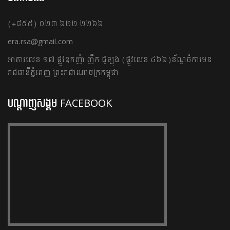
(+៨៥៥) ០២៣ ៦២២ ២២៦៦
era.rsa@gmail.com
អាគារលេខ​ ១៧ ផ្លូវ​ឧកញ៉ា​ ញឹក​ ជូឡុង ​(ផ្លូវលេខ ៤៦៦)​ ខ័ណ្ឌ​ចំការមន
រាជធានី​ភ្នំពេញ​ ​ ព្រះរាជាណាចក្រ​កម្ពុជា
បណ្តាញសង្គម FACEBOOK