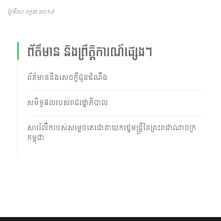
ថ្ងៃទី២០ កក្កដា ២០១៩
ព័ត៌មាន និងព្រឹត្តិការណ៍ផ្សេងៗ
ព័ត៌មាននិងសេចក្តីជូនដំណឹង
សមិទ្ធផលរបស់រាជរដ្ឋាភិបាល
សាររំលឹករបស់សម្តេចតេជោនាយករដ្ឋមន្ត្រីនៃព្រះរាជាណាចក្រ
កម្ពុជា