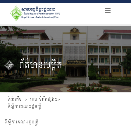
ព័ត៌មានលម្អិត
ទំព័រដើម
>
គេហទំព័រផ្សេងៗ
>
ទីស្តីការ​គណៈរដ្ឋមន្រ្តី
ទីស្តីការ​គណៈរដ្ឋមន្រ្តី