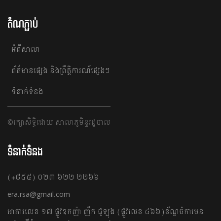
តំណភ្ជាប់
អំពីសាលា
ព័ត៌មានផ្សេង និង​​ព្រឹត្តិការណ៍ផ្សេងៗ
ទំនាក់ទំនង
©រក្សាសិទ្ធិដោយ សាលាភូមិន្ទរដ្ឋបាល
ទំនាក់ទំនង
(+៨៥៥) ០២៣ ៦២២ ២២៦៦
era.rsa@gmail.com
អាគារលេខ​ ១៧ ផ្លូវ​ឧកញ៉ា​ ញឹក​ ជូឡុង ​(ផ្លូវលេខ ៤៦៦)​ ខ័ណ្ឌ​ចំការមន