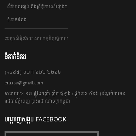
ព័ត៌មានផ្សេង និង​​ព្រឹត្តិការណ៍ផ្សេងៗ
ទំនាក់ទំនង
©រក្សាសិទ្ធិដោយ សាលាភូមិន្ទរដ្ឋបាល
ទំនាក់ទំនង
(+៨៥៥) ០២៣ ៦២២ ២២៦៦
era.rsa@gmail.com
អាគារលេខ​ ១៧ ផ្លូវ​ឧកញ៉ា​ ញឹក​ ជូឡុង ​(ផ្លូវលេខ ៤៦៦)​ ខ័ណ្ឌ​ចំការមន
រាជធានី​ភ្នំពេញ​ ​ ព្រះរាជាណាចក្រ​កម្ពុជា
បណ្តាញសង្គម FACEBOOK