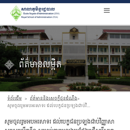
ព័ត៌មានលម្អិត
ទំព័រដើម
>
ព័ត៌មាននិងសេចក្តីជូនដំណឹង
>
សូមចូលរួមអបអរសាទរ ដល់បេក្ខជនប្រឡងជាប់វិញ្ញាសាសរសេរលើកទី១ សម្រាប់ការប្រឡងប្រជែងជ្រើសរើសគ្រូបង្រៀននៅបឋមសិក្សា
សូមចូលរួមអបអរសាទរ ដល់បេក្ខជនប្រឡងជាប់វិញ្ញាសា